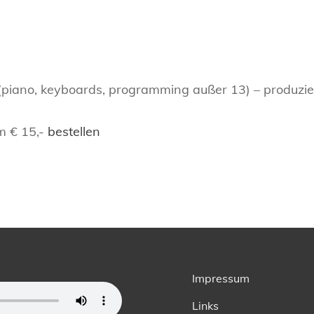
z (piano, keyboards, programming außer 13) – produzi
m € 15,-
bestellen
Impressum
Links