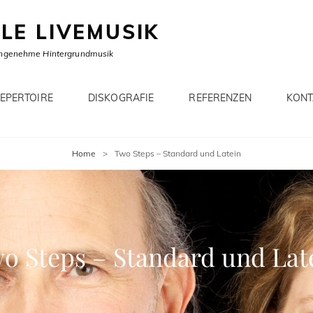
LLE LIVEMUSIK
ngenehme Hintergrundmusik
EPERTOIRE
DISKOGRAFIE
REFERENZEN
KONT
Home
>
Two Steps – Standard und Latein
o Steps – Standard und Lat